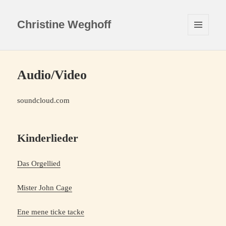
Christine Weghoff
MENÜ
UND
WIDGETS
Audio/Video
soundcloud.com
Kinderlieder
Das Orgellied
Mister John Cage
Ene mene ticke tacke